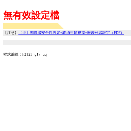
無有效設定檔
【注意】
【※】瀏覽器安全性設定+取消封鎖視窗+報表列印設定（PDF）
程式編號：
F2123_g17_uq